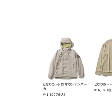
子供から大人まで誰もが大好きな「となり
oxfireの誓いが込められたブランドステー
となりのトトロ マウンテンパー
となりのトト
今回のコレクションでは、Foxfire
カ
¥16,500（
ュ」柄をベースに、トトロ・中トトロ・小ト
¥41,800（税込）
7アイテムをラインアップしました。
～作品紹介～