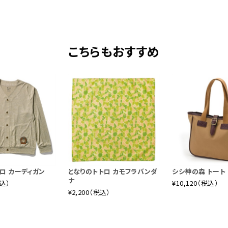
こちらもおすすめ
のトトロ」。トトロの世界観と、「自然への尊敬」「本物であること」「
トメント「True to nature」との親和性の高さから今回、夢のコラ
ロ カーディガン
となりのトトロ カモフラバンダ
シシ神の森 トート
の創業以来40年に渡り引き継がれてきた、魚の目線で自然と一体化するオ
ナ
税込）
¥10,120（税込）
トロ・まっくろくろすけをデザインに落とし込んだ「フィッシュアイ・ト
¥2,200（税込）