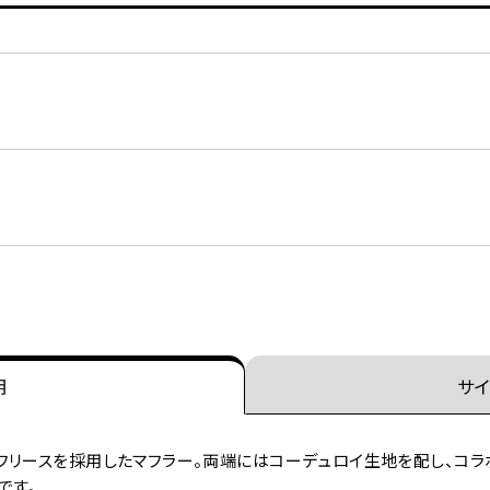
明
サイ
フリースを採用したマフラー。両端にはコーデュロイ生地を配し、コラ
です。