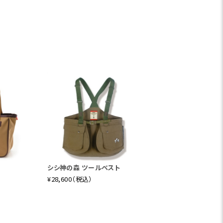
自らに正直であること」など、わたしたちF
ボレーションが実現。
シシ神の森 ツールベスト
リジナルの「フィッシュアイ・カモフラージ
¥28,600（税込）
トロカモ」やオリジナルワッペンを配した、全