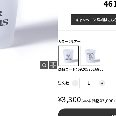
46
キャンペーン詳細はこち
カラー：ルアー
商品コード：692057616800
注文数：
ー
＋
¥3,300
(本体価格¥3,000)
カ