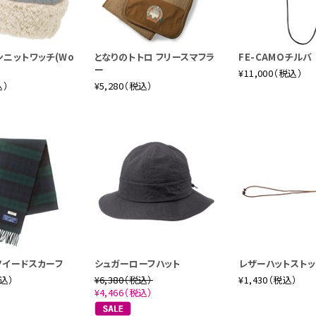
er.グラフィック解説
初めてフライフィッシングを体験したのは、単行本26巻収録の「
ニットワッチ(Wo
となりのトトロ フリースマフラ
FE-CAMOチルバ
メ」でのこと。三平君が最初に釣り上げたのは、なんと熊の鼻先で
ー
¥11,000（税込）
51〜54巻の「ニンフの誘惑」で、アメリカにいる鮎川魚紳からの
込）
¥5,280（税込）
イキャスティングを習得していきます。ダイナミックなラインハンド
の、ペン入れ前の貴重な下描きをプリントしました。
ツイードスカーフ
シュガーローフハット
レザーハットスト
税込）
¥6,380（税込）
¥1,430（税込）
¥4,466（税込）