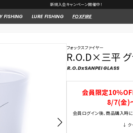
新規入会キャンペーン開催中！
Y FISHING
LURE FISHING
FOXFIRE
フォックスファイヤー
R.O.D×三平 
R.O.DxSANPEI GLASS
会員限定10％OF
8/7(金)
会員ログイン後、商品購入時にク
↓ ク