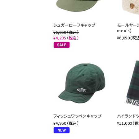
■フライv
三平くんが
シュガーローフキャップ
モールヤーン
キシロヤマ
men's)
¥6,050（税込）
後、単行本
¥4,235（税込）
¥6,050（税
よってフラ
る三平くん
フィッシュワッペンキャップ
ハイランド
¥4,950（税込）
¥11,000（