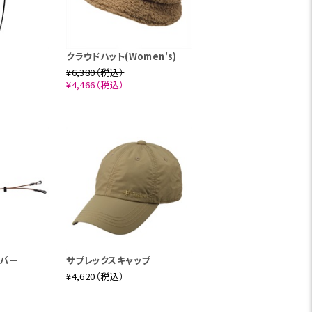
ジャックとユ
クラウドハット(Women's)
した。その
¥6,380（税込）
手紙講座に
¥4,466（税込）
リングをす
ッパー
サプレックスキャップ
¥4,620（税込）