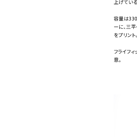
上げている
容量は33
ーに、三平
をプリント
フライフィ
意。