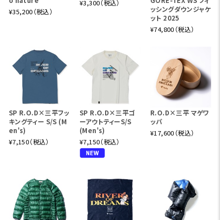
o nature
GORE-TEX WS フィ
¥3,300（税込）
ッシングダウンジャケ
¥35,200（税込）
ット 2025
¥74,800（税込）
SP R.O.D×三平フッ
SP R.O.D×三平ゴ
R.O.D×三平 マゲワ
キングティー S/S (M
ーアウトティーS/S
ッパ
en's)
(Men's)
¥17,600（税込）
¥7,150（税込）
¥7,150（税込）
■ルアーver.グラフィック解説
現代フィッシングにおいて、最も人気があるルアーフィッ
シング。三平くんが初めてルアーを目にしたのは単行本8