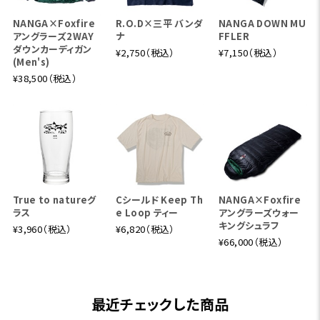
巻収録の「O池の滝太郎」でのこと。鮎川魚紳からルアー
の手解きを受けた三平くんは、イワナに始まりイトウ、ブ
NANGA×Foxfire
R.O.D×三平 バンダ
NANGA DOWN MU
アングラーズ2WAY
ナ
FFLER
ラックバスなど実に多くの魚種をルアーで釣り上げてい
ダウンカーディガン
¥2,750（税込）
¥7,150（税込）
ます。この躍動感溢れるフッキングをする三平くんも、ペ
(Men's)
ン入れ前の下描きをプリントしたものです。
¥38,500（税込）
True to natureグ
Cシールド Keep Th
NANGA×Foxfire
ラス
e Loop ティー
アングラーズウォー
キングシュラフ
¥3,960（税込）
¥6,820（税込）
¥66,000（税込）
最近チェックした商品