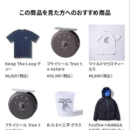
この商品を見た方へのおすすめ商品
■フライver.グラフィック解説
三平くんが初めてフライフィッシングを体験したのは、単
行本26巻収録の「ジャックとユキシロヤマメ」でのこと。
Keep The Loop テ
フライリール True t
ワイルドマウスティー
三平君が最初に釣り上げたのは、なんと熊の鼻先でし
ィー
o nature
S/S
た。その後、単行本51〜54巻の「ニンフの誘惑」で、アメリ
¥6,820（税込）
¥36,300（税込）
¥6,600（税込）
カにいる鮎川魚紳からの手紙講座によってフライキャス
ティングを習得していきます。ダイナミックなラインハンド
リングをする三平くんの、ペン入れ前の貴重な下描きをプ
リントしました。
フライリール True t
R.O.D×三平 グラス
Foxfire×NANGA