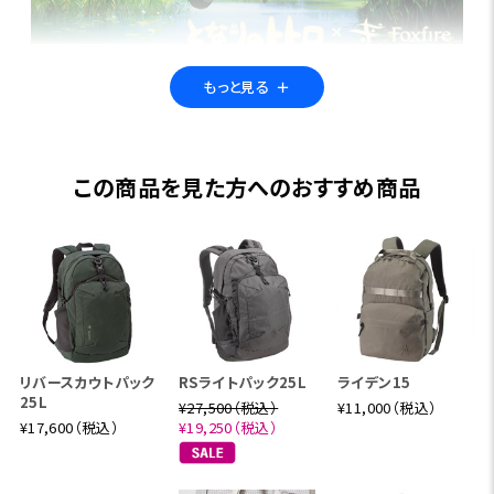
特集ページはこちら
子供から大人まで誰もが大好きな「と
もっと見る
＋
なりのトトロ」。トトロの世界観と、「自然への尊敬」「本物で
あること」「自らに正直であること」など、わたしたちFoxfire
の誓いが込められたブランドステートメント「True to natur
e」との親和性の高さから今回、夢のコラボレーションが実
この商品を見た方へのおすすめ商品
現。 今回のコレクションでは、Foxfireの創業以来40年に渡
り引き継がれてきた、魚の目線で自然と一体化するオリジナ
ルの「フィッシュアイ・カモフラージュ」柄をベースに、トトロ・
中トトロ・小トトロ・まっくろくろすけをデザインに落とし込ん
だ「フィッシュアイ・トトロカモ」やオリジナルワッペンを配し
た、全7アイテムをラインアップしました。 ～作品紹介～ この
へんないきものは、まだ日本にいるのです。たぶん。「そりゃス
リバースカウトパック
RSライトパック25L
ライデン15
ゴイ、お化け屋敷に住むのが父さんの夢だったんだ」と、こん
25L
¥27,500（税込）
¥11,000（税込）
¥17,600（税込）
¥19,250（税込）
なことを言うお父さんの娘が、小学六年生のサツキと四歳の
メイ。このふたりが、大きな袋にどんぐりをいっぱいつめた、た
ぬきのようでフクロウのようで、クマのような、へんないきも