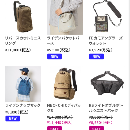
のに会います。ちょっと昔の森の中には、こんなへんないきも
のが、どうもいたらしいのです。でもよおく探せば、まだきっと
いる。見つからないのは、いないと思いこんでいるから。 販売
店舗:Foxfireオンラインストア及び一部のFoxfireストア (Fo
xfire 秋田西武、Foxfire FKD宇都宮、Foxfire 伊勢丹浦和、
リバースカウトミニス
ライデンバケットパ
FEカモアングラーズ
Foxfire そごう大宮、Foxfire そごう千葉、Foxfire 東武船
リング
ース
ウォレット
橋、Foxfire 北千住マルイ、Foxfire 新宿タカシマヤ、Foxfire
¥11,000（税込）
¥5,500（税込）
¥3,520（税込）
新宿京王、Foxfire 東武池袋、Foxfire 西武池袋、Foxfire 伊
勢丹立川、Foxfire 小田急町田、Foxfire 名古屋ファッション
ワン、Foxfire 香林坊アトリオ、Foxfire 阪神梅田本店、Foxfi
re LUCUA1100、Foxfire あべのハルカス近鉄本店、Foxfire
神戸大丸、Foxfire 西宮阪急、Foxfire 福屋広島駅前)
ライデンナップサック
NEO-CHICディパッ
RSライトダブルボト
クS
ルウエストパック
¥8,800（税込）
¥14,300（税込）
¥9,900（税込）
¥11,440（税込）
¥6,930（税込）