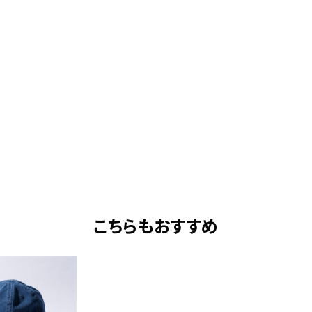
ミ。しかし彼を襲う黒い影はゆっくりと、だが確実に近づいていた。
、抗うことのできない運命の時が来る。”
ミ、襲い掛かる黒い影‼
キッピング性能と、高速首振りアクションが強烈なアピールをするこ
の仲間入りを果たした「野良ネズミ」。
キャラクターを新しくデザインし、コミカルなイラストとともにアイテ
定モデルオンラインストアに登場！
マウス」シリーズとともに「野良ネズミ」でバスを誘い出せ！！
こちらもおすすめ
詳細はこちら