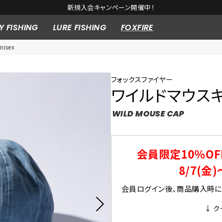
新規入会キャンペーン開催中！
Y FISHING
LURE FISHING
FOXFIRE
isex
フォックスファイヤー
ワイルドマウス
WILD MOUSE CAP
会員限定10％OF
8/7(金)
会員ログイン後、商品購入時にク
↓ ク