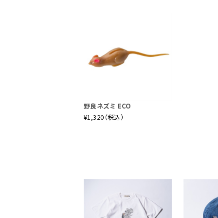
す野良ネズ
尽くしても
逃げるネズ
驚異的なス
ットルアー
野良ネズミ ECO
パッケージ
¥1,320（税込）
んだ数量限
「ワイルド