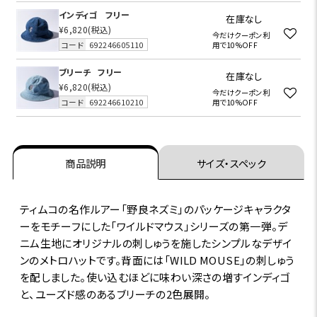
インディゴ
フリー
在庫なし
¥6,820
(税込)
今だけクーポン利
コード
692246605110
用で10%OFF
ブリーチ
フリー
在庫なし
¥6,820
(税込)
今だけクーポン利
コード
692246610210
用で10%OFF
商品説明
サイズ・スペック
ティムコの名作ルアー「野良ネズミ」のパッケージキャラクタ
ーをモチーフにした「ワイルドマウス」シリーズの第一弾。デ
ニム生地にオリジナルの刺しゅうを施したシンプルなデザイ
ンのメトロハットです。背面には「WILD MOUSE」の刺しゅう
を配しました。使い込むほどに味わい深さの増すインディゴ
と、ユーズド感のあるブリーチの2色展開。