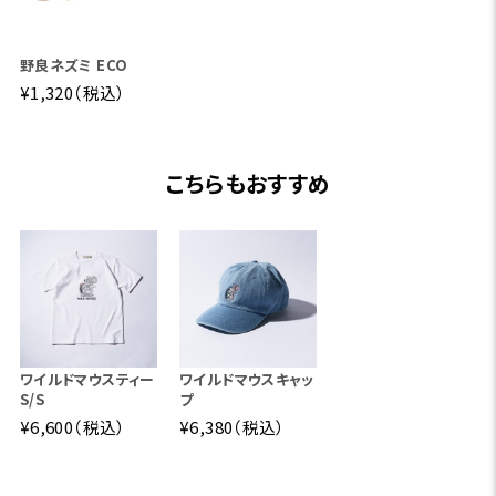
逃げるネズミ、襲い掛かる黒い影‼
野良ネズミ ECO
驚異的なスキッピング性能と、高速首振りアクションが強烈
¥1,320（税込）
なアピールをすることで、一躍ヒットルアーの仲間入りを果
たした「野良ネズミ」。
こちらもおすすめ
パッケージキャラクターを新しくデザインし、コミカルなイラ
ストとともにアイテムに落とし込んだ数量限定モデルオンラ
インストアに登場！
「ワイルドマウス」シリーズとともに「野良ネズミ」でバスを誘
い出せ！！
ワイルドマウスティー
ワイルドマウスキャッ
S/S
プ
詳細はこちら
¥6,600（税込）
¥6,380（税込）