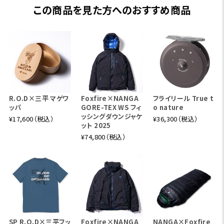
この商品を見た方へのおすすめ商品
R.O.D×三平 マゲワ
Foxfire×NANGA
フライリール True t
ッパ
GORE-TEX WS フィ
o nature
ッシングダウンジャケ
¥17,600（税込）
¥36,300（税込）
ット 2025
¥74,800（税込）
野良ネズミシリーズはこちら
SP R.O.D×三平フッ
Foxfire×NANGA
NANGA×Foxfire