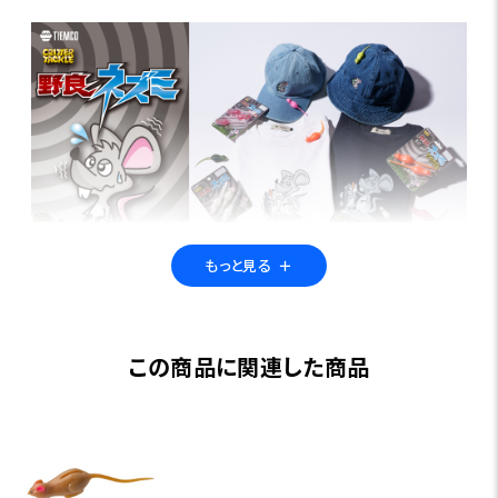
もっと見る
＋
TIEMCOのメガヒットルアー「野良ネズミ」の限定アイテ
ムが登場！
この商品に関連した商品
“彼は安心しきっていた。もう脅威は去ったのだと錯覚してい
た。茂みから意気揚々と泳ぎだす野良ネズミ。しかし彼を襲
う黒い影はゆっくりと、だが確実に近づいていた。どんな方法
を尽くしても、抗うことのできない運命の時が来る。”