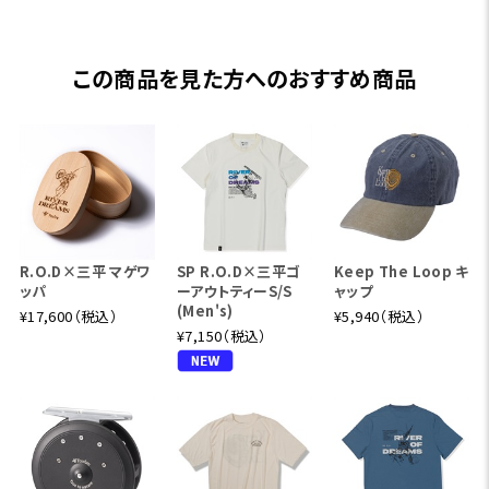
この商品を見た方へのおすすめ商品
R.O.D×三平 マゲワ
SP R.O.D×三平ゴ
Keep The Loop キ
ッパ
ーアウトティーS/S
ャップ
(Men's)
¥17,600（税込）
¥5,940（税込）
¥7,150（税込）