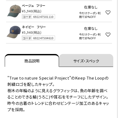
ベージュ
フリー
在庫なし
¥5,940
(税込)
今だけクーポン利
コード
692247501110
用で10%OFF
ネイビー
フリー
在庫なし
¥5,940
(税込)
今だけクーポン利
コード
692247504610
用で10%OFF
商品説明
サイズ・スペック
"True to nature Special Project"のKeep The Loopの
刺繍ロゴを配したキャップ。
樹木の年輪のように見えるグラフィックは、魚の年齢を調べ
ることのできる鱗(うろこ)や耳石をモチーフにしたデザイン。
昨今の古着のトレンドに合わせビンテージ加工のあるキャッ
プを採用。