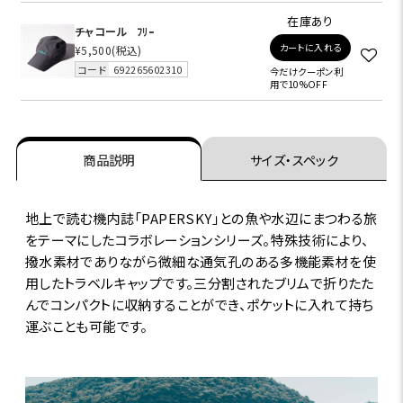
在庫あり
チャコール
ﾌﾘｰ
カートに入れる
¥5,500
(税込)
コード
692265602310
今だけクーポン利
用で10%OFF
商品説明
サイズ・スペック
地上で読む機内誌「PAPERSKY」との魚や水辺にまつわる旅
をテーマにしたコラボレーションシリーズ。特殊技術により、
撥水素材でありながら微細な通気孔のある多機能素材を使
用したトラベルキャップです。三分割されたブリムで折りたた
んでコンパクトに収納することができ、ポケットに入れて持ち
運ぶことも可能です。