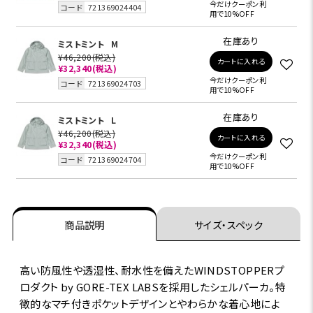
今だけクーポン利
コード
721369024404
用で10%OFF
在庫あり
ミストミント
M
¥46,200
(税込)
カートに入れる
¥32,340
(税込)
今だけクーポン利
コード
721369024703
用で10%OFF
在庫あり
ミストミント
L
¥46,200
(税込)
カートに入れる
¥32,340
(税込)
今だけクーポン利
コード
721369024704
用で10%OFF
商品説明
サイズ・スペック
高い防風性や透湿性、耐水性を備えたWINDSTOPPERプ
ロダクト by GORE-TEX LABSを採用したシェルパーカ。特
徴的なマチ付きポケットデザインとやわらかな着心地によ