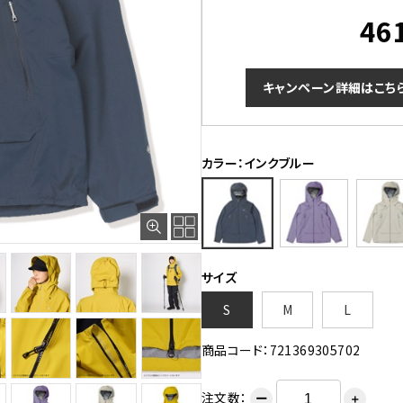
46
キャンペーン詳細はこち
カラー：インクブルー
サイズ
S
M
L
商品コード：721369305702
注文数：
ー
＋