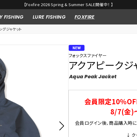
【Foxfire 2026 Spring & Summer SALE開催中！ 】
Y FISHING
LURE FISHING
FOXFIRE
ングジャケット
フォックスファイヤー
アクアピークジャケ
Aqua Peak Jacket
会員限定10％OF
8/7(金)
会員ログイン後、商品購入時にク
↓ ク