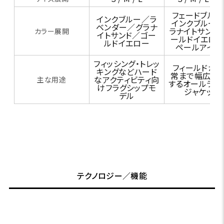
フェードブル
インクブルー／ラ
インクブルー
ベンダー／グラナ
ラナイトサンド
カラー展開
イトサンド／ゴー
ールドイエロ
ルドイエロー
ペールアイリ
フィッシング・トレッ
フィールドから
キングなどハード
常まで幅広く
なアクティビティ向
主な用途
するオールラウ
けフラグシップモ
ジャケット
デル
テクノロジー／機能