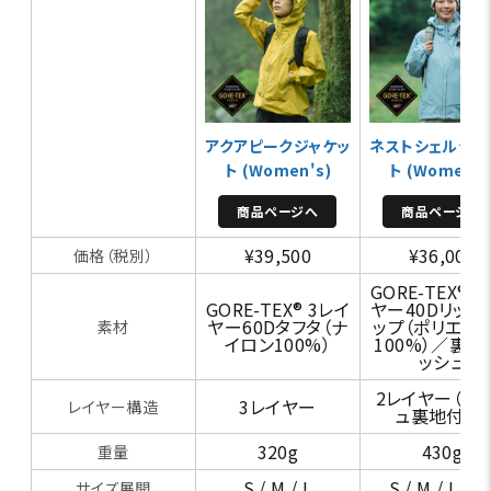
アクアピークジャケッ
ネストシェルジャ
ト (Women's)
ト (Women's
商品ページへ
商品ページへ
¥39,500
¥36,000
価格（税別）
GORE-TEX® 
GORE-TEX® 3レイ
ヤー40Dリップ
ヤー60Dタフタ（ナ
ップ（ポリエス
素材
イロン100%）
100%）／裏地
ッシュ
2レイヤー（メ
3レイヤー
レイヤー構造
ュ裏地付き）
320g
430g
重量
S / M / L
S / M / L / X
サイズ展開