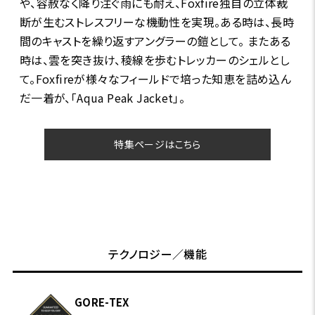
や、容赦なく降り注ぐ雨にも耐え、Foxfire独自の立体裁
断が生むストレスフリーな機動性を実現。ある時は、長時
間のキャストを繰り返すアングラーの鎧として。 またある
時は、雲を突き抜け、稜線を歩むトレッカーのシェルとし
て。Foxfireが様々なフィールドで培った知恵を詰め込ん
だ一着が、「Aqua Peak Jacket」。
特集ページはこちら
テクノロジー／機能
GORE-TEX