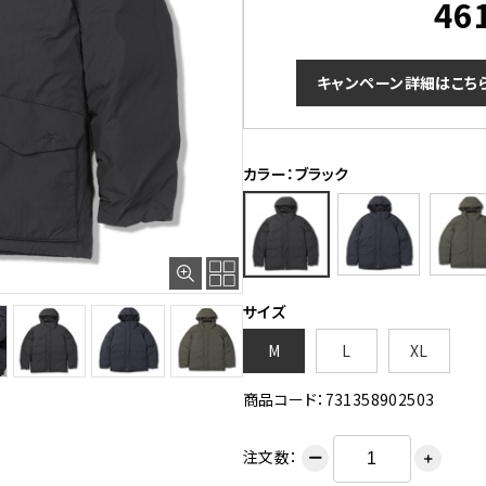
46
キャンペーン詳細はこち
カラー：ブラック
サイズ
M
L
XL
商品コード：731358902503
注文数：
ー
＋