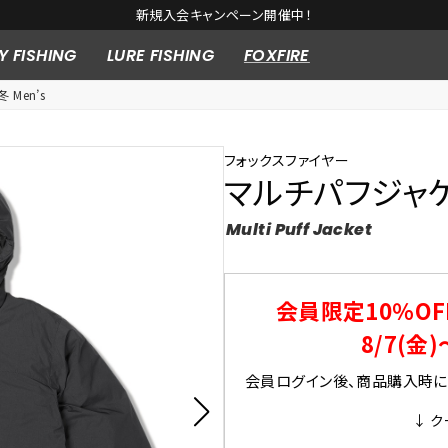
新規入会キャンペーン開催中！
Y FISHING
LURE FISHING
FOXFIRE
 Men’s
フォックスファイヤー
マルチパフジャケッ
Multi Puff Jacket
会員限定10％OF
8/7(金)
会員ログイン後、商品購入時にク
↓ ク