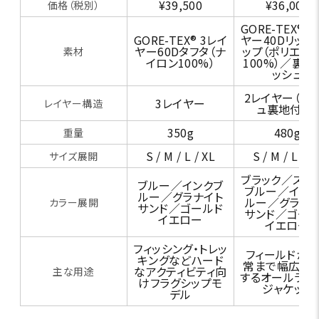
¥39,500
¥36,000
価格（税別）
GORE-TEX® 
GORE-TEX® 3レイ
ヤー40Dリップ
ヤー60Dタフタ（ナ
ップ（ポリエス
素材
イロン100%）
100%）／裏地
ッシュ
2レイヤー（メ
3レイヤー
レイヤー構造
ュ裏地付き）
350g
480g
重量
S / M / L / XL
S / M / L / X
サイズ展開
ブラック／スレ
ブルー／インクブ
ブルー／イン
ルー／グラナイト
ルー／グラナ
カラー展開
サンド／ゴールド
サンド／ゴー
イエロー
イエロー
フィッシング・トレッ
フィールドから
キングなどハード
常まで幅広く
なアクティビティ向
主な用途
するオールラウ
けフラグシップモ
ジャケット
デル