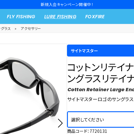
新規入会キャンペーン開催中！
FLY FISHING
LURE FISHING
FOXFIRE
ングラス
»
アクセサリー
サイトマスター
コットンリテイナ
ングラスリテイ
Cotton Retainer Large En
サイトマスターロゴのサングラス
選択してください
商品コード：7720131