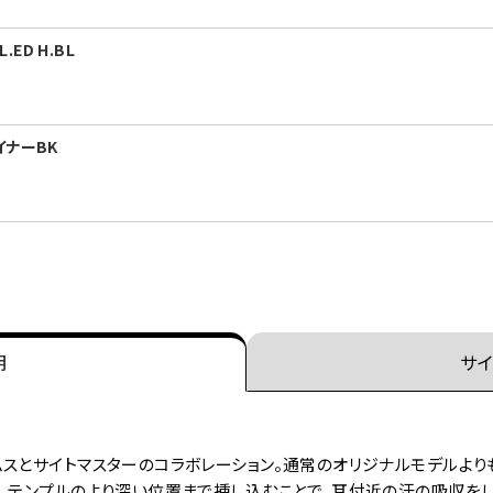
.ED H.BL
テイナーBK
明
サイ
ムスとサイトマスターのコラボレーション。通常のオリジナルモデルよ
、テンプルのより深い位置まで挿し込むことで、耳付近の汗の吸収をし