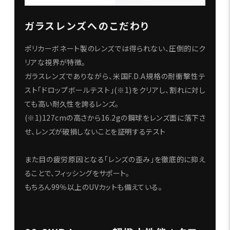
ガラスレンズへのこだわり
ポリカーボネート製のレンズでは得られない、圧倒的にク
リアな視界が特徴。
ガラスレンズでありながら、米国F.D.A規格の耐衝撃性テ
スト「ドロップボールテスト」(※1)をクリアし、割れに対し
ても高い耐久性を誇るレンズ。
(※1)127cmの高さから16.2gの鋼球をレンズ面に落下さ
せ、レンズが破損しないことを証明するテスト
また目の疲労原因となる「レンズの歪み」を徹底的に抑え
ることで、フィッシングをサポート。
もちろん99％以上のUVカットも備えている。