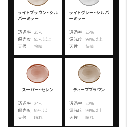
ライトブラウン・シル
ライトグレー・シルバ
バーミラー
ーミラー
透過率
25%
透過率
25%
偏光度
95%以上
偏光度
99%以上
天候
快晴
天候
快晴
スーパー・セレン
ディープブラウン
透過率
24%
透過率
20%
偏光度
99%以上
偏光度
99%以上
天候
晴れ
天候
晴れ