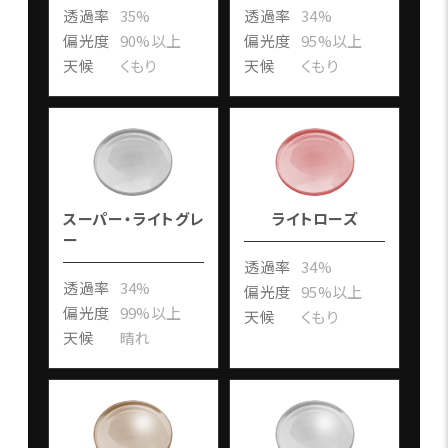
透過率
35%
透過率
34%
偏光度
90%以上
偏光度
95%以上
天候
くもり
天候
くもり
スーパー・ライトグレ
ライトローズ
ー
透過率
34%
透過率
34%
偏光度
95%以上
偏光度
99%以上
天候
くもり
天候
晴れ