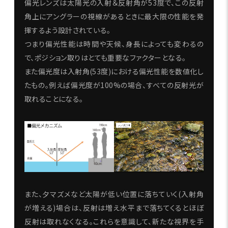
偏光レンズは太陽光の入射＆反射角が53度で、この反射
角上にアングラーの視線があるときに最大限の性能を発
揮するよう設計されている。
つまり偏光性能は時間や天候、身長によっても変わるの
で、ポジション取りはとても重要なファクターとなる。
また偏光度は入射角(53度)における偏光性能を数値化し
たもの。例えば偏光度が100%の場合、すべての反射光が
取れることになる。
また、夕マズメなど太陽が低い位置に落ちていく(入射角
が増える)場合は、反射は増え水平まで落ちてくるとほぼ
反射は取れなくなる。これらを意識して、新たな視界を手