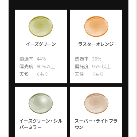
イーズグリーン
ラスターオレンジ
透過率
44%
透過率
36%
偏光度
90%以上
偏光度
95%以上
天候
くもり
天候
くもり
イーズグリーン・シル
スーパー・ライトブラ
バーミラー
ウン