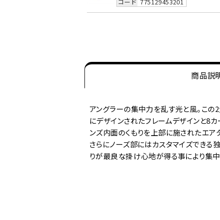
コード
775129453201
商品説
アングラーの集中力を乱す光と風。この
にデザインされたフレームデザインと8カ
ンズ内面のくもりを上部に施されたエアダ
さらにノーズ部にはカスタマイズできる
りが最良な掛け心地が得る事により集中