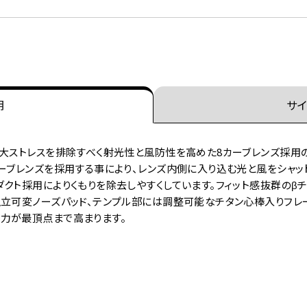
明
サイ
2大ストレスを排除すべく射光性と風防性を高めた8カーブレンズ採用
ーブレンズを採用する事により、レンズ内側に入り込む光と風をシャッ
クト採用によりくもりを除去しやすくしています。フィット感抜群のβ
独立可変ノーズパッド、テンプル部には調整可能なチタン心棒入りフレ
力が最頂点まで高まります。