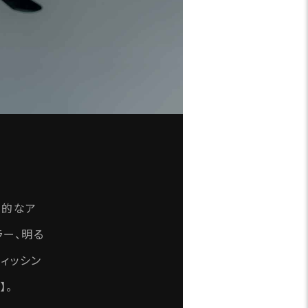
倒的なア
ラー、明る
ィッシン
】。