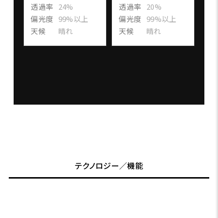
透過率
24%
透過率
20%
偏光度
99%以上
偏光度
99%以上
天候
晴れ
天候
晴れ
テクノロジー／機能