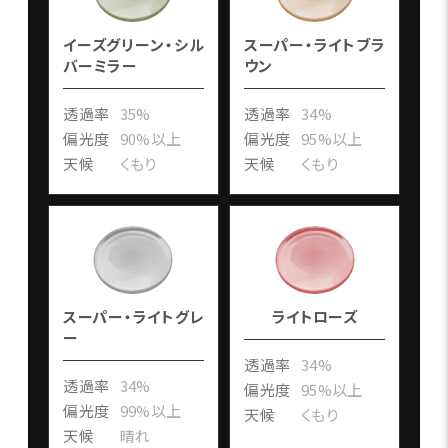
イーズグリーン・シル
スーパー・ライトブラ
バーミラー
ウン
透過率
35%
透過率
34%
偏光度
90%以上
偏光度
95%以上
天候
くもり
天候
くもり
スーパー・ライトグレ
ライトローズ
ー
透過率
34%
透過率
34%
偏光度
95%以上
偏光度
99%以上
天候
くもり
天候
晴れ