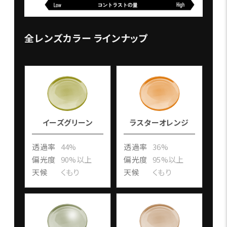
全レンズカラー ラインナップ
イーズグリーン
ラスターオレンジ
透過率
44%
透過率
36%
偏光度
90%以上
偏光度
95%以上
天候
くもり
天候
くもり