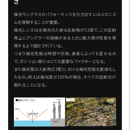
さ
偏光サングラスのパフォーマンスを引き出すにはメカニズ
ムを理解することが重要。
偏光レンズは太陽光の入射＆反射角が53度で、この反射
角上にアングラーの視線があるときに最大限の性能を発
揮するよう設計されている。
つまり偏光性能は時間や天候、身長によっても変わるの
で、ポジション取りはとても重要なファクターとなる。
また偏光度は入射角(53度)における偏光性能を数値化し
たもの。例えば偏光度が100%の場合、すべての反射光が
取れることになる。