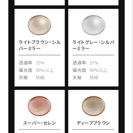
ライトブラウン・シル
ライトグレー・シルバ
バーミラー
ーミラー
透過率
25%
透過率
25%
偏光度
95%以上
偏光度
99%以上
天候
快晴
天候
快晴
スーパー・セレン
ディープブラウン