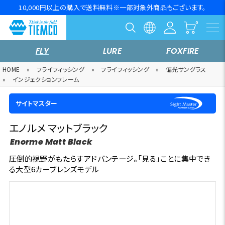
10,000円以上の購入で送料無料※一部対象外商品もございます。
FLY
LURE
FOXFIRE
HOME
»
フライフィッシング
»
フライフィッシング
»
偏光サングラス
»
インジェクションフレーム
サイトマスター
エノルメ マットブラック
Enorme Matt Black
圧倒的視野がもたらすアドバンテージ。「見る」ことに集中でき
る大型6カーブレンズモデル