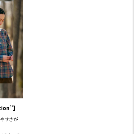
on”】
やすさが