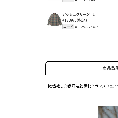
アッシュグリーン
L
¥13,860
(税込)
コード
811257724604
商品説
微起毛した吸汗速乾素材トランスウェット