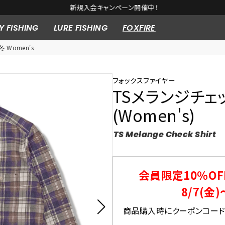
新規入会キャンペーン開催中！
Y FISHING
LURE FISHING
FOXFIRE
冬 Women's
フォックスファイヤー
TSメランジチェ
(Women's)
TS Melange Check Shirt
会員限定10％OF
8/7(金)
商品購入時にクーポンコードを