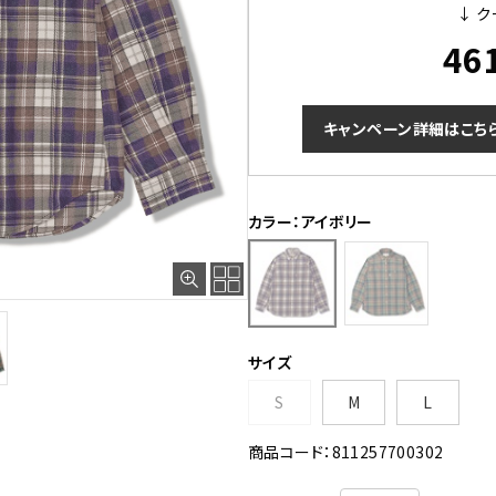
↓ ク
46
キャンペーン詳細はこち
カラー：アイボリー
サイズ
S
M
L
商品コード：811257700302