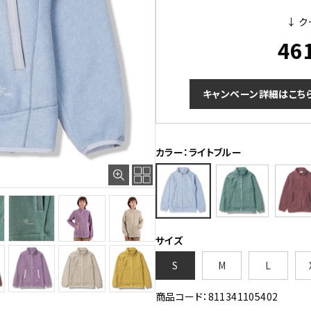
↓ ク
46
キャンペーン詳細はこち
カラー：ライトブルー
サイズ
S
M
L
商品コード：811341105402