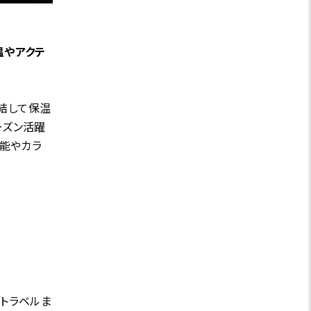
温やアクテ
結して保温
ーズン活躍
機能やカラ
、トラベルま