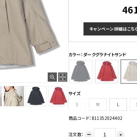
46
キャンペーン詳細はこち
カラー：ダークグラナイトサンド
サイズ
S
M
L
商品コード：811352024402
注文数：
ー
＋