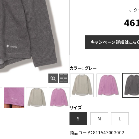
↓ ク
46
キャンペーン詳細はこち
カラー：グレー
サイズ
S
M
L
商品コード：811543002002