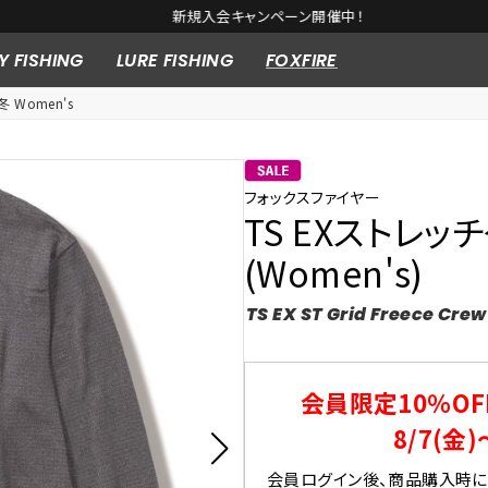
新規入会キャンペーン開催中！
Y FISHING
LURE FISHING
FOXFIRE
冬 Women's
フォックスファイヤー
TS EXストレッ
(Women's)
TS EX ST Grid Freece Crew
会員限定10％OF
8/7(金)
会員ログイン後、商品購入時にク