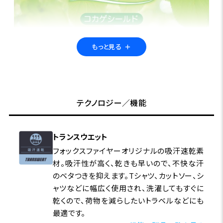
もっと見る
＋
■暑い季節にサラリと快適、-3℃の心地よさが魅力のシ
テクノロジー／機能
ャツ。
見た目はシンプルなチェックシャツですが、生地に使用し
ている素材、その名も「コカゲシールド」がなんとも優等
トランスウエット
生。特殊セラミック繊維という、遮熱効果のある素材のお
フォックスファイヤーオリジナルの吸汗速乾素
かげで、衣服内の温度は約-3℃と暑い季節には手放せな
材。吸汗性が高く、乾きも早いので、不快な汗
い着心地を実現しました。秋口まではトップスとして大活
のベタつきを抑えます。Tシャツ、カットソー、シ
躍するアイテムです。
ャツなどに幅広く使用され、洗濯してもすぐに
乾くので、荷物を減らしたいトラベルなどにも
最適です。