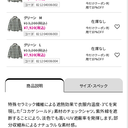
今だけクーポン利
コード
821204006002
用で10%OFF
グリーン
M
在庫なし
¥13,200
(税込)
¥7,920
(税込)
今だけクーポン利
用で10%OFF
コード
821204006003
グリーン
L
在庫なし
¥13,200
(税込)
¥7,920
(税込)
今だけクーポン利
用で10%OFF
コード
821204006004
商品説明
サイズ・スペック
特殊セラミック繊維による遮熱効果で衣服内温度-3℃を実
現した「コカゲシールド」素材のチェックシャツ。紫外線を遮
断することにより、淡色でも高いUV遮蔽率を発揮します。部
分収縮糸によるナチュラルな素材感。