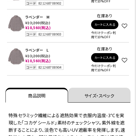
用で10%OFF
コード
821268708902
在庫あり
ラベンダー
M
¥13,200
(税込)
カートに入れる
¥10,560
(税込)
今だけクーポン利
コード
821268708903
用で10%OFF
在庫あり
ラベンダー
L
¥13,200
(税込)
カートに入れる
¥10,560
(税込)
今だけクーポン利
コード
821268708904
用で10%OFF
商品説明
サイズ・スペック
特殊セラミック繊維による遮熱効果で衣服内温度-3℃を実
現した｢コカゲシールド｣素材のチェックシャツ。紫外線を遮
断することにより、淡色でも高いUV遮蔽率を発揮します。速