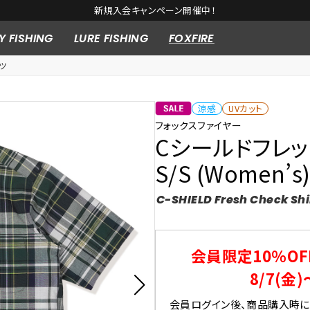
新規入会キャンペーン開催中！
Y FISHING
LURE FISHING
FOXFIRE
ツ
涼感
UVカット
フォックスファイヤー
Cシールドフレ
S/S (Women’s
C-SHIELD Fresh Check Shi
会員限定10％OF
8/7(金)
会員ログイン後、商品購入時にク