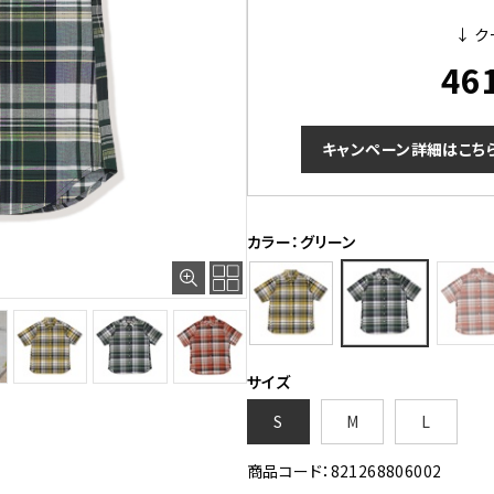
↓ ク
46
キャンペーン詳細はこち
カラー：グリーン
サイズ
S
M
L
商品コード：821268806002