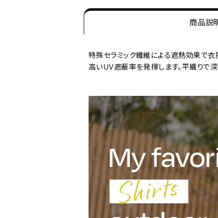
商品説
特殊セラミック繊維による遮熱効果で衣服
高いUV遮蔽率を発揮します。平織りで