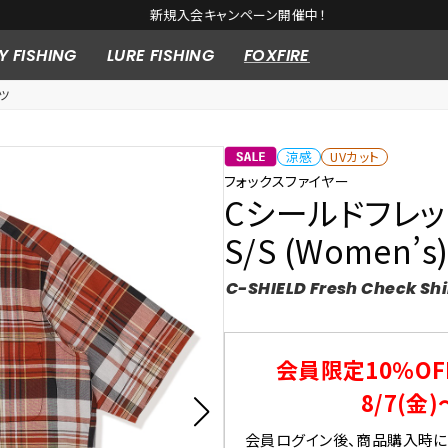
新規入会キャンペーン開催中！
Y FISHING
LURE FISHING
FOXFIRE
ツ
涼感
UVカット
フォックスファイヤー
Cシールドフレ
S/S (Women’s
C-SHIELD Fresh Check Shi
会員限定10％OF
8/7(金)
会員ログイン後、商品購入時にク