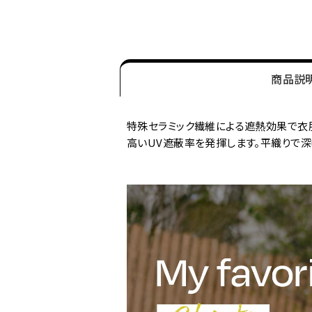
商品説
特殊セラミック繊維による遮熱効果で衣服
高いUV遮蔽率を発揮します。平織りで