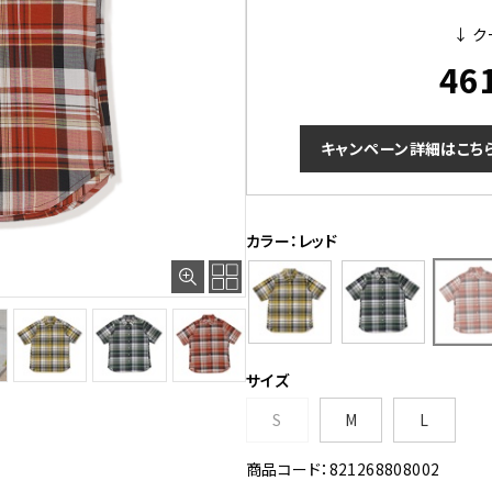
↓ ク
46
キャンペーン詳細はこち
カラー：レッド
サイズ
S
M
L
商品コード：821268808002