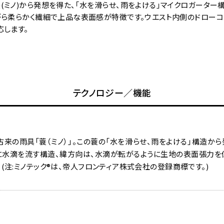
ミノ)から発想を得た、｢水を滑らせ、雨をよける｣マイクロガーター
がら柔らかく繊細で上品な表面感が特徴です。ウエスト内側のドローコ
応します。
テクノロジー／機能
来の雨具「蓑（ミノ）」。この蓑の「水を滑らせ、雨をよける」構造か
に水滴を流す構造、緯方向は、水滴が転がるように生地の表面張力を
。(注:ミノテック®は、帝人フロンティア株式会社の登録商標です。)