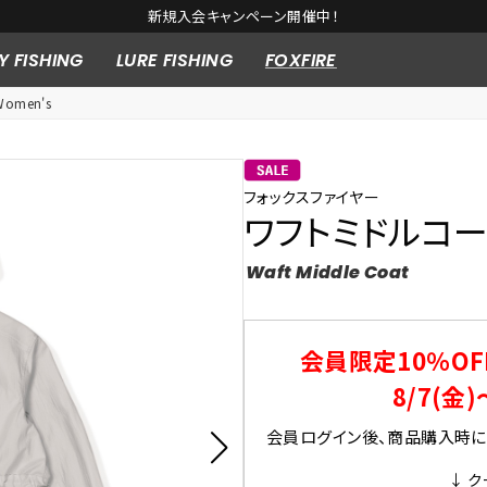
新規入会キャンペーン開催中！
Y FISHING
LURE FISHING
FOXFIRE
omen's
フォックスファイヤー
ワフトミドルコート 
Waft Middle Coat
会員限定10％OF
8/7(金)
会員ログイン後、商品購入時にク
↓ ク