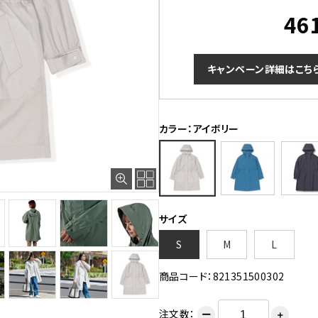
46
キャンペーン詳細はこち
カラー：アイボリー
サイズ
S
M
L
商品コード：821351500302
注文数：
ー
＋