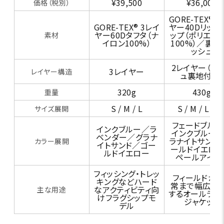
¥39,500
¥36,000
価格（税別）
GORE-TEX® 
GORE-TEX® 3レイ
ヤー40Dリップ
ヤー60Dタフタ（ナ
ップ（ポリエス
素材
イロン100%）
100%）／裏地
ッシュ
2レイヤー（メ
3レイヤー
レイヤー構造
ュ裏地付き）
320g
430g
重量
S / M / L
S / M / L / X
サイズ展開
フェードブル
インクブルー／ラ
インクブルー
ベンダー／グラナ
ラナイトサンド
カラー展開
イトサンド／ゴー
ールドイエロ
ルドイエロー
ペールアイリ
フィッシング・トレッ
フィールドから
キングなどハード
常まで幅広く
なアクティビティ向
主な用途
するオールラウ
けフラグシップモ
ジャケット
デル