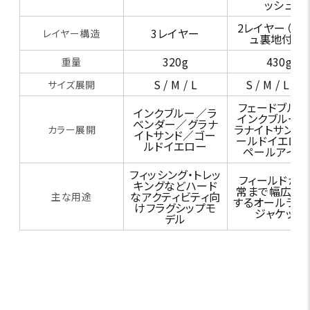
ッシュ
2レイヤー（メ
3レイヤー
レイヤー構造
ュ裏地付き）
320g
430g
重量
S / M / L
S / M / L / X
サイズ展開
フェードブル
インクブルー／ラ
インクブルー
ベンダー／グラナ
ラナイトサンド
カラー展開
イトサンド／ゴー
ールドイエロ
ルドイエロー
ペールアイリ
フィッシング・トレッ
フィールドから
キングなどハード
常まで幅広く
なアクティビティ向
主な用途
するオールラウ
けフラグシップモ
ジャケット
デル