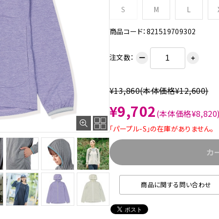
S
M
L
商品コード：821519709302
注文数：
ー
＋
¥13,860
(本体価格¥12,600)
¥9,702
(本体価格¥8,820
「パープル-S」の在庫がありません。
カ
商品に関する問い合わせ