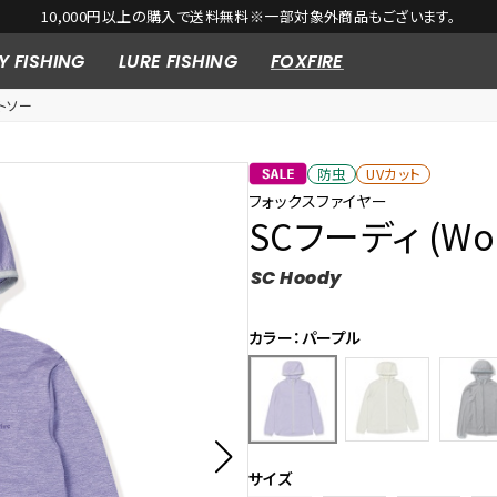
【Foxfire 2026 Spring & Summer SALE開催中！ 】
Y FISHING
LURE FISHING
FOXFIRE
トソー
防虫
UVカット
フォックスファイヤー
SCフーディ (Wo
SC Hoody
カラー：パープル
サイズ