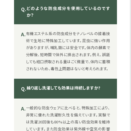
どのような防虫成分を使用しているのです
Q.
か？
A.
有機エステル系の防虫成分をナノレベルの接着技
術で生地に特殊加工しています。昆虫に強い作用
がありますが、哺乳類には安全です。体内の酵素で
分解後、短時間で体外に排出されます。例え、誤舐
しても経口摂取される量はごく微量で、体内に蓄積
されないため、毒性上問題はないと考えられます。
繰り返し洗濯しても効果は持続しますか?
Q.
A.
一般的な防虫ウェアに比べると、特殊加工により、
非常に優れた洗濯耐久性を備えています。実験で
は洗濯20回後も80%以上の高い防虫効果を維持
しています。また防虫効果は紫外線や空気の影響