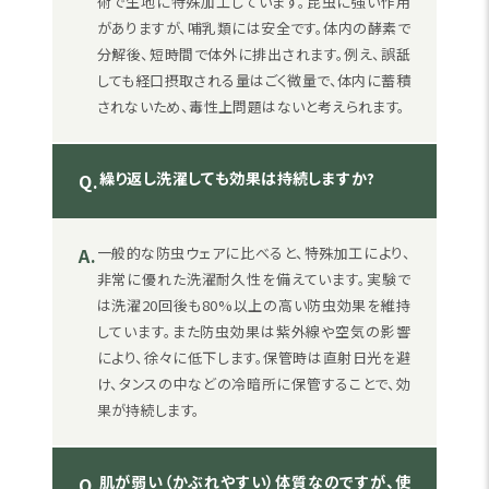
術で生地に特殊加工しています。昆虫に強い作用
がありますが、哺乳類には安全です。体内の酵素で
分解後、短時間で体外に排出されます。例え、誤舐
しても経口摂取される量はごく微量で、体内に蓄積
されないため、毒性上問題はないと考えられます。
繰り返し洗濯しても効果は持続しますか?
Q.
A.
一般的な防虫ウェアに比べると、特殊加工により、
非常に優れた洗濯耐久性を備えています。実験で
は洗濯20回後も80%以上の高い防虫効果を維持
しています。また防虫効果は紫外線や空気の影響
により、徐々に低下します。保管時は直射日光を避
け、タンスの中などの冷暗所に保管することで、効
果が持続します。
肌が弱い（かぶれやすい）体質なのですが、使
Q.