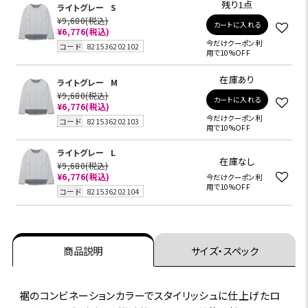
残り1点
ライトグレー
S
¥9,680
(税込)
カートに入れる
¥6,776
(税込)
今だけクーポン利
コード
821536202102
用で10%OFF
在庫あり
ライトグレー
M
¥9,680
(税込)
カートに入れる
¥6,776
(税込)
今だけクーポン利
コード
821536202103
用で10%OFF
ライトグレー
L
在庫なし
¥9,680
(税込)
¥6,776
(税込)
今だけクーポン利
用で10%OFF
コード
821536202104
商品説明
サイズ・スペック
裾のコンビネーションカラーでスタイリッシュに仕上げたロ