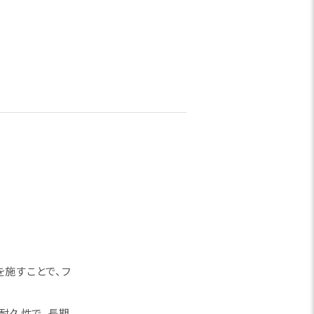
を施すことで、フ
濯耐久性で、長期