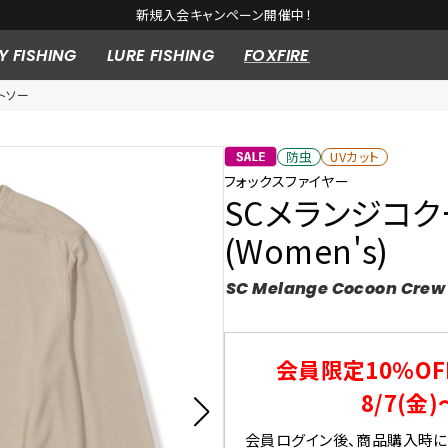
10,000円以上の購入で送料無料※一部対象外商品もございます。
Y FISHING
LURE FISHING
FOXFIRE
トソー
防虫
UVカット
フォックスファイヤー
SCメランジコ
(Women's)
SC Melange Cocoon Crew
会員限定10％OF
8/7(金)
会員ログイン後、商品購入時にク