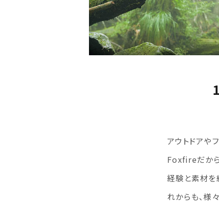
アウトドアや
Foxfire
経験と素材を
れからも、様