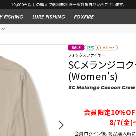
10,000円以上の購入で送料無料※一部対象外商品もございます。
Y FISHING
LURE FISHING
FOXFIRE
トソー
防虫
UVカット
フォックスファイヤー
SCメランジコ
(Women's)
SC Melange Cocoon Crew
会員限定10％OF
8/7(金)
会員ログイン後、商品購入時にク