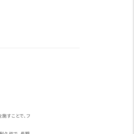
を施すことで、フ
濯耐久性で、長期