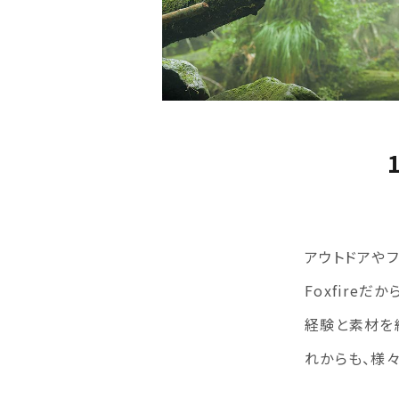
アウトドアや
Foxfire
経験と素材を
れからも、様