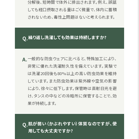
分解後、短時間で体外に排出されます。例え、誤舐
しても経口摂取される量はごく微量で、体内に蓄積
されないため、毒性上問題はないと考えられます。
繰り返し洗濯しても効果は持続しますか?
Q.
A.
一般的な防虫ウェアに比べると、特殊加工により、
非常に優れた洗濯耐久性を備えています。実験で
は洗濯20回後も80%以上の高い防虫効果を維持
しています。また防虫効果は紫外線や空気の影響
により、徐々に低下します。保管時は直射日光を避
け、タンスの中などの冷暗所に保管することで、効
果が持続します。
肌が弱い（かぶれやすい）体質なのですが、使
Q.
用しても大丈夫ですか?