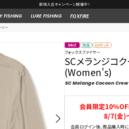
10,000円以上の購入で送料無料※一部対象外商品もございます。
Y FISHING
LURE FISHING
FOXFIRE
トソー
防虫
UVカット
フォックスファイヤー
SCメランジコ
(Women's)
SC Melange Cocoon Crew
会員限定10％OF
8/7(金)
会員ログイン後、商品購入時にク