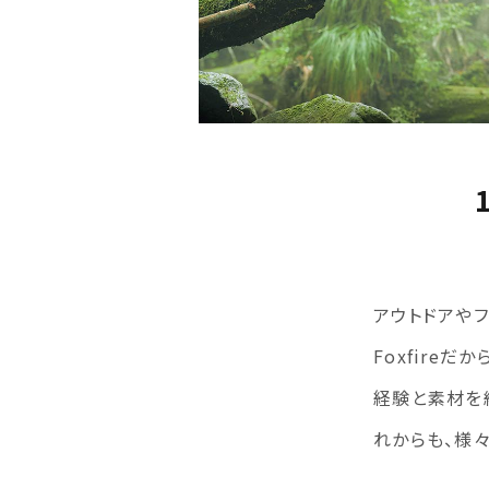
アウトドアや
Foxfire
経験と素材を
れからも、様