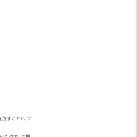
を施すことで、フ
濯耐久性で、長期