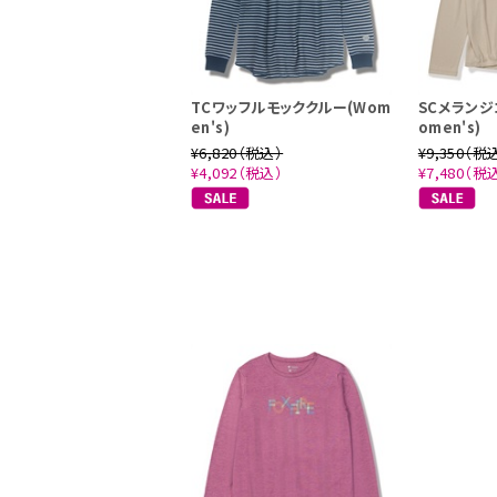
TCワッフルモッククルー(Wom
SCメランジ
en's)
omen's)
¥6,820（税込）
¥9,350（税
¥4,092（税込）
¥7,480（税