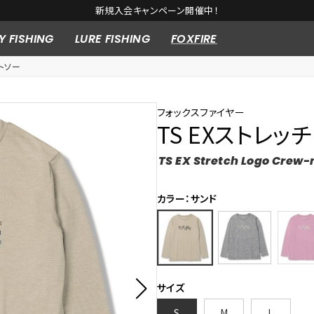
新規入会キャンペーン開催中！
Y FISHING
LURE FISHING
FOXFIRE
トソー
フォックスファイヤー
TS EXストレッ
TS EX Stretch Logo Crew-
カラー：サンド
サイズ
S
M
L