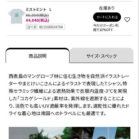
在庫あり
ミストミント
L
¥6,050
(税込)
カートに入れる
¥4,840
(税込)
今だけクーポン利
コード
821566924704
用で10%OFF
商品説明
サイズ・スペック
西表島のマングローブ林に住む生き物を自然派イラストレー
ターやまとけいこさんによるイラストで表現したTシャツ。特
殊セラミック繊維による遮熱効果で衣服内温度-3℃を実現
した｢コカゲシールド｣素材は、紫外線を遮断することによ
り、淡色でも高いUV遮蔽率を発揮します。速乾性に優れたド
ライな着心地は南国へのトラベルにも最適です。