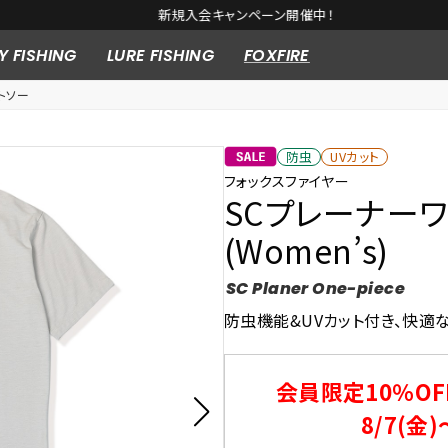
新規入会キャンペーン開催中！
Y FISHING
LURE FISHING
FOXFIRE
トソー
防虫
UVカット
フォックスファイヤー
SCプレーナー
(Women’s)
SC Planer One-piece
防虫機能&UVカット付き、快適
会員限定10％OF
8/7(金)