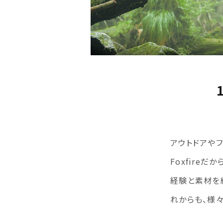
アウトドアや
Foxfire
経験と素材を
れからも、様