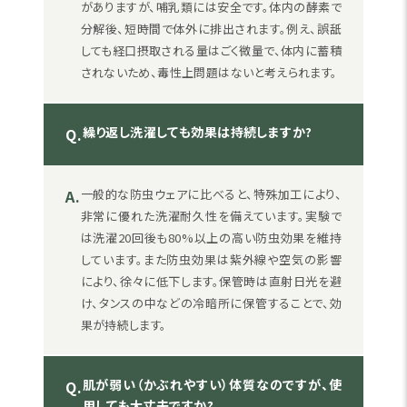
がありますが、哺乳類には安全です。体内の酵素で
分解後、短時間で体外に排出されます。例え、誤舐
しても経口摂取される量はごく微量で、体内に蓄積
されないため、毒性上問題はないと考えられます。
繰り返し洗濯しても効果は持続しますか?
Q.
A.
一般的な防虫ウェアに比べると、特殊加工により、
非常に優れた洗濯耐久性を備えています。実験で
は洗濯20回後も80%以上の高い防虫効果を維持
しています。また防虫効果は紫外線や空気の影響
により、徐々に低下します。保管時は直射日光を避
け、タンスの中などの冷暗所に保管することで、効
果が持続します。
肌が弱い（かぶれやすい）体質なのですが、使
Q.
用しても大丈夫ですか?