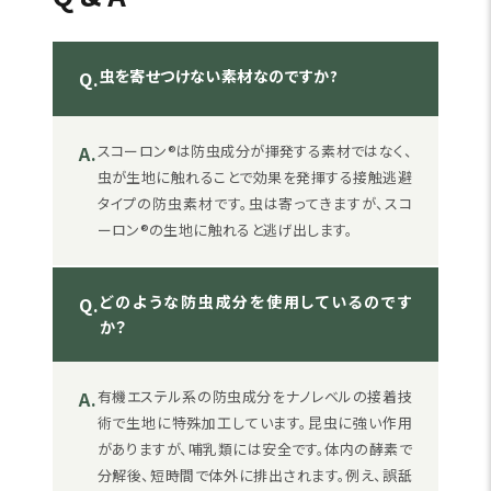
虫を寄せつけない素材なのですか?
Q.
A.
スコーロン®は防虫成分が揮発する素材ではなく、
虫が生地に触れることで効果を発揮する接触逃避
タイプの防虫素材です。虫は寄ってきますが、スコ
ーロン®の生地に触れると逃げ出します。
どのような防虫成分を使用しているのです
Q.
か？
A.
有機エステル系の防虫成分をナノレベルの接着技
術で生地に特殊加工しています。昆虫に強い作用
がありますが、哺乳類には安全です。体内の酵素で
分解後、短時間で体外に排出されます。例え、誤舐