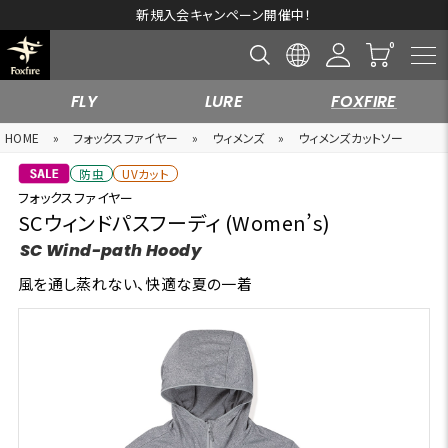
新規入会キャンペーン開催中！
10
FLY
LURE
FOXFIRE
HOME
»
フォックスファイヤー
»
ウィメンズ
»
ウィメンズカットソー
防虫
UVカット
フォックスファイヤー
SCウィンドパスフーディ (Women’s)
SC Wind-path Hoody
風を通し蒸れない、快適な夏の一着