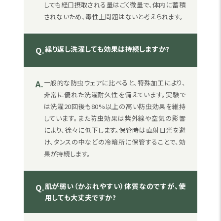
しても経口摂取される量はごく微量で、体内に蓄積
されないため、毒性上問題はないと考えられます。
繰り返し洗濯しても効果は持続しますか?
Q.
A.
一般的な防虫ウェアに比べると、特殊加工により、
非常に優れた洗濯耐久性を備えています。実験で
は洗濯20回後も80%以上の高い防虫効果を維持
しています。また防虫効果は紫外線や空気の影響
により、徐々に低下します。保管時は直射日光を避
け、タンスの中などの冷暗所に保管することで、効
果が持続します。
肌が弱い（かぶれやすい）体質なのですが、使
Q.
用しても大丈夫ですか?