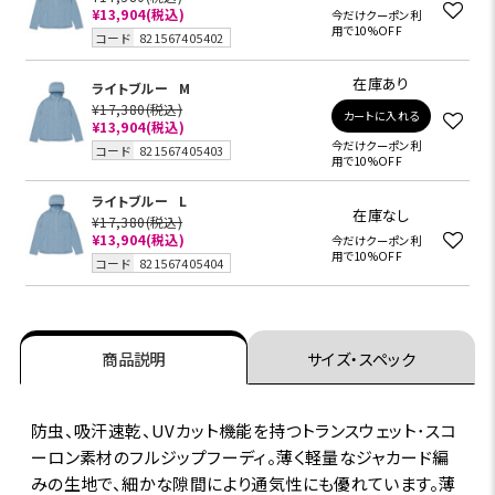
¥13,904
(税込)
今だけクーポン利
用で10%OFF
コード
821567405402
在庫あり
ライトブルー
M
¥17,380
(税込)
カートに入れる
¥13,904
(税込)
今だけクーポン利
コード
821567405403
用で10%OFF
ライトブルー
L
在庫なし
¥17,380
(税込)
¥13,904
(税込)
今だけクーポン利
用で10%OFF
コード
821567405404
商品説明
サイズ・スペック
防虫、吸汗速乾、UVカット機能を持つトランスウェット･スコ
ーロン素材のフルジップフーディ。薄く軽量なジャカード編
みの生地で、細かな隙間により通気性にも優れています。薄