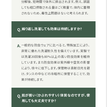
分解後、短時間で体外に排出されます。例え、誤舐
しても経口摂取される量はごく微量で、体内に蓄積
されないため、毒性上問題はないと考えられます。
繰り返し洗濯しても効果は持続しますか?
Q.
A.
一般的な防虫ウェアに比べると、特殊加工により、
非常に優れた洗濯耐久性を備えています。実験で
は洗濯20回後も80%以上の高い防虫効果を維持
しています。また防虫効果は紫外線や空気の影響
により、徐々に低下します。保管時は直射日光を避
け、タンスの中などの冷暗所に保管することで、効
果が持続します。
肌が弱い（かぶれやすい）体質なのですが、使
Q.
用しても大丈夫ですか?