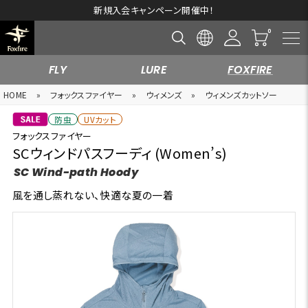
新規入会キャンペーン開催中！
FLY
LURE
FOXFIRE
HOME
»
フォックスファイヤー
»
ウィメンズ
»
ウィメンズカットソー
防虫
UVカット
フォックスファイヤー
SCウィンドパスフーディ (Women’s)
SC Wind-path Hoody
風を通し蒸れない、快適な夏の一着