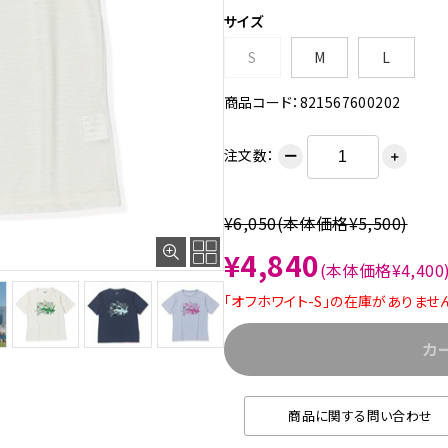
サイズ
S
M
L
商品コード：821567600202
注文数：
ー
＋
¥6,050
(本体価格¥5,500)
¥4,840
(本体価格¥4,400
「オフホワイト-S」の在庫がありませ
カ
商品に関する問い合わせ