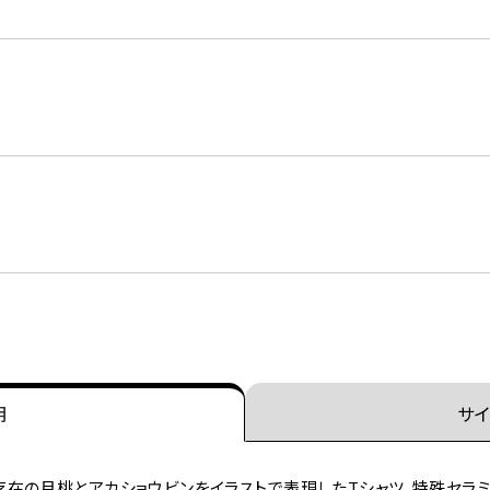
明
サイ
在の月桃とアカショウビンをイラストで表現したTシャツ。特殊セラ