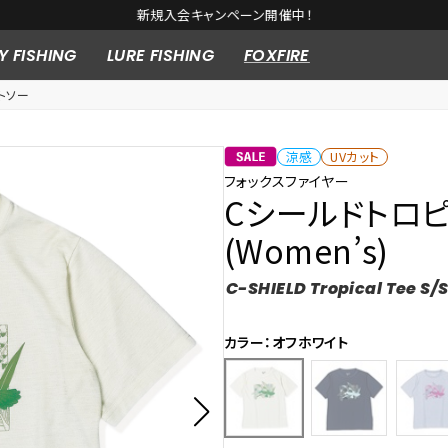
新規入会キャンペーン開催中！
Y FISHING
LURE FISHING
FOXFIRE
トソー
涼感
UVカット
フォックスファイヤー
Cシールドトロピ
(Women’s)
C-SHIELD Tropical Tee S/
カラー：オフホワイト