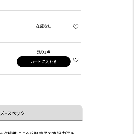
在庫なし
残り1点
カートに入れる
ズ・スペック
ミック繊維による遮熱効果で衣服内温度-