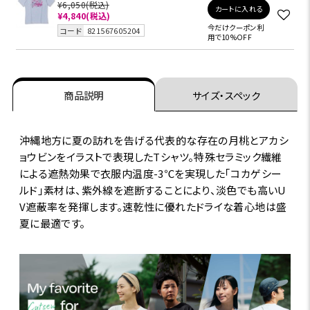
¥6,050
(税込)
カートに入れる
¥4,840
(税込)
今だけクーポン利
コード
821567605204
用で10%OFF
商品説明
サイズ・スペック
沖縄地方に夏の訪れを告げる代表的な存在の月桃とアカシ
ョウビンをイラストで表現したTシャツ。特殊セラミック繊維
による遮熱効果で衣服内温度-3℃を実現した｢コカゲシー
ルド｣素材は、紫外線を遮断することにより、淡色でも高いU
V遮蔽率を発揮します。速乾性に優れたドライな着心地は盛
夏に最適です。