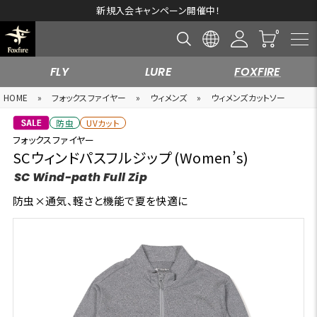
新規入会キャンペーン開催中！
FLY
LURE
FOXFIRE
HOME
»
フォックスファイヤー
»
ウィメンズ
»
ウィメンズカットソー
防虫
UVカット
フォックスファイヤー
SCウィンドパスフルジップ (Women’s)
SC Wind-path Full Zip
防虫×通気、軽さと機能で夏を快適に