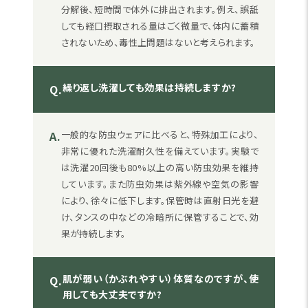
分解後、短時間で体外に排出されます。例え、誤舐
しても経口摂取される量はごく微量で、体内に蓄積
されないため、毒性上問題はないと考えられます。
繰り返し洗濯しても効果は持続しますか?
Q.
A.
一般的な防虫ウェアに比べると、特殊加工により、
非常に優れた洗濯耐久性を備えています。実験で
は洗濯20回後も80%以上の高い防虫効果を維持
しています。また防虫効果は紫外線や空気の影響
により、徐々に低下します。保管時は直射日光を避
け、タンスの中などの冷暗所に保管することで、効
果が持続します。
肌が弱い（かぶれやすい）体質なのですが、使
Q.
用しても大丈夫ですか?