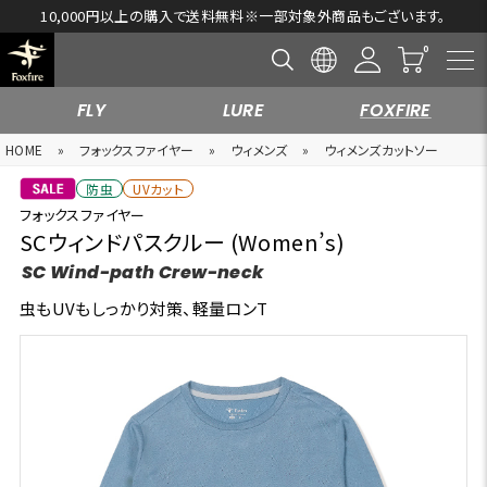
,000円以上の購入で送料無料※一部対象外商品もございます。
FLY
LURE
FOXFIRE
HOME
»
フォックスファイヤー
»
ウィメンズ
»
ウィメンズカットソー
防虫
UVカット
フォックスファイヤー
SCウィンドパスクルー (Women’s)
SC Wind-path Crew-neck
虫もUVもしっかり対策、軽量ロンT