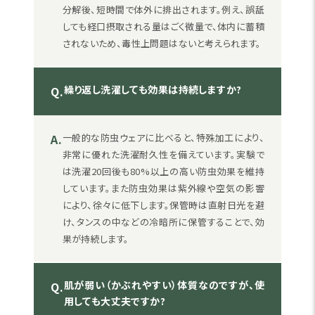
分解後、短時間で体外に排出されます。例え、誤舐
しても経口摂取される量はごく微量で、体内に蓄積
されないため、毒性上問題はないと考えられます。
繰り返し洗濯しても効果は持続しますか?
Q.
A.
一般的な防虫ウェアに比べると、特殊加工により、
非常に優れた洗濯耐久性を備えています。実験で
は洗濯20回後も80%以上の高い防虫効果を維持
しています。また防虫効果は紫外線や空気の影響
により、徐々に低下します。保管時は直射日光を避
け、タンスの中などの冷暗所に保管することで、効
果が持続します。
肌が弱い（かぶれやすい）体質なのですが、使
Q.
用しても大丈夫ですか?