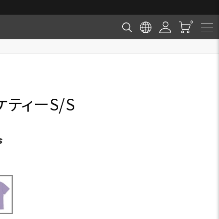
ケティーS/S
S