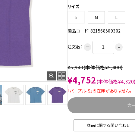
サイズ
S
M
L
商品コード：821568509302
注文数：
ー
＋
¥5,940
(本体価格¥5,400)
¥4,752
(本体価格¥4,320
「パープル-S」の在庫がありません。
カ
商品に関する問い合わせ