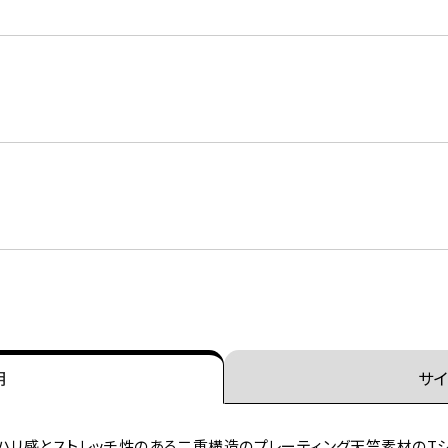
明
サイ
ハリ感とストレッチ性のある二重構造のプレーティング天竺素材のTシ