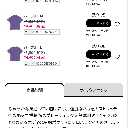
コード
821568705404
用で10%OFF
残り1点
パープル
M
¥5,500
(税込)
カートに入れる
¥4,400
(税込)
今だけクーポン利
コード
821568709303
用で10%OFF
残り2点
パープル
L
¥5,500
(税込)
カートに入れる
¥4,400
(税込)
今だけクーポン利
コード
821568709304
用で10%OFF
商品説明
サイズ・スペック
なめらかな風合いで、透けにくく、適度なハリ感とストレッチ
性のある二重構造のプレーティング天竺素材のTシャツ。ゆ
とりのあるボディの左胸ポケットにシロハラクイナの刺しゅう