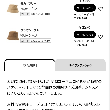
在庫あり
モカ
フリー
カートに入れる
¥5,940
(税込)
コード
832251501810
今だけクーポン利
用で10%OFF
在庫あり
ブラウン
フリー
カートに入れる
¥5,940
(税込)
コード
832251507610
今だけクーポン利
用で10%OFF
商品説明
サイズ・スペック
太い畝と細い畝が連続した変調コーデュロイ素材が特徴の
バケットハット。スベり背面側の頭囲サイズ調整アジャスター
により-1.6cmまでをカバーします。
素材：8W親子コーデュロイ(ポリエステル100%)/裏地:スレ