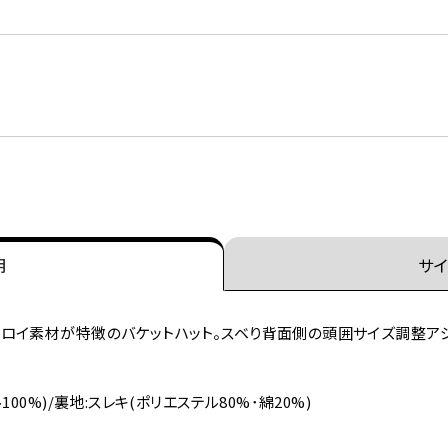
明
サイ
イ素材が特徴のバケットハット。スベり背面側の頭囲サイズ調整アジャ
0%)/裏地:スレキ(ポリエステル80%･綿20%)